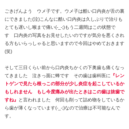
ごきげんよう ウメ子です。ウメ子は酷い口内炎が舌の裏
にできました(泣)こんなに酷い口内炎は久しぶりで治りも
とても遅いし喉まで痛い(-_-;)もう二週間はこの状態で
す 口内炎の写真をお見せしたいのですが気分を悪くされ
る方もいらっしゃると思いますので今回はやめておきます
(笑)
そして三日くらい前から口内炎ちかくの下奥歯も痛くなっ
てきました 泣きっ面に蜂です その歯は歯科医に
『レン
トゲンで見たら根っこの部分が少し炎症を起こしているか
もしれません もし今度痛みが出たときはこの歯は抜歯で
すね』
と言われました 何回も削って詰め物をしているか
ら歯が薄くなっています(-_-;)なので治療は不可能なんで
す。