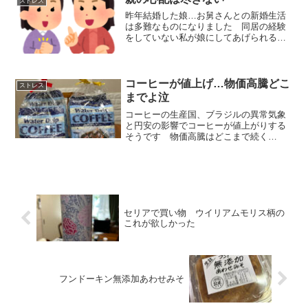
ストレス
昨年結婚した娘…お舅さんとの新婚生活
は多難なものになりました 同居の経験
をしていない私が娘にしてあげられるこ
ととは…
コーヒーが値上げ…物価高騰どこ
ストレス
までよ泣
コーヒーの生産国、ブラジルの異常気象
と円安の影響でコーヒーが値上がりする
そうです 物価高騰はどこまで続く…
セリアで買い物 ウイリアムモリス柄の
これが欲しかった
フンドーキン無添加あわせみそ