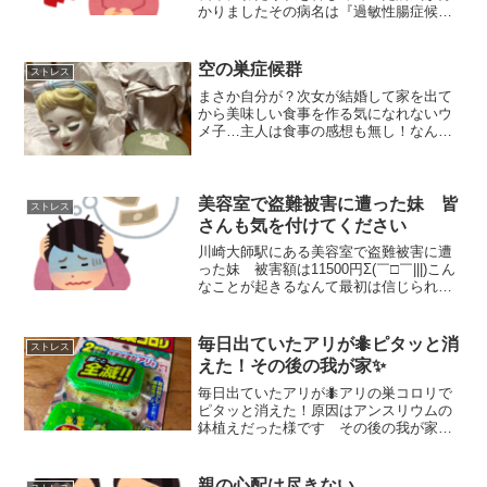
かりましたその病名は『過敏性腸症候
群』
空の巣症候群
ストレス
まさか自分が？次女が結婚して家を出て
から美味しい食事を作る気になれないウ
メ子…主人は食事の感想も無し！なんと
作り甲斐もない(*´Д｀)いつまで続く空の
巣症候群
美容室で盗難被害に遭った妹 皆
ストレス
さんも気を付けてください
川崎大師駅にある美容室で盗難被害に遭
った妹 被害額は11500円Σ(￣□￣|||)こん
なことが起きるなんて最初は信じられま
せんでした 皆さんもお気をつけてくだ
さい
毎日出ていたアリが🐜ピタッと消
ストレス
えた！その後の我が家✨
毎日出ていたアリが🐜アリの巣コロリで
ピタッと消えた！原因はアンスリウムの
鉢植えだった様です その後の我が家の
リビングは快適な癒し空間に戻りました
よぉ～✨
親の心配は尽きない