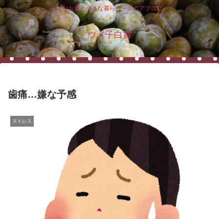
小さなお庭と小さな暮らし～シニアブログ～
ウメ子白書
歯痛…嫌な予感
ストレス