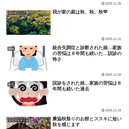
2025.11.25
我が家の庭は秋、秋、秋💛
ガーデニング
2025.11.21
統合失調症と診断された娘…家族
病気
の苦悩は８年間も続いた…誤診の
怖さ
2025.11.20
誤診をされた娘…家族の苦悩は８
病気
年間も続いた過去
2025.11.19
農協秋祭りのお餅とススキに短い
ライフスタイル
秋を感じます