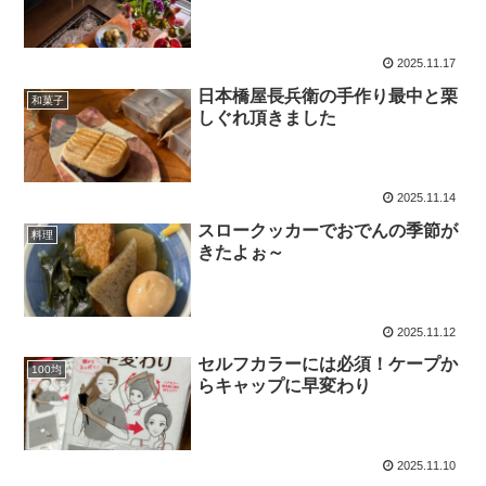
2025.11.17
日本橋屋長兵衛の手作り最中と栗
和菓子
しぐれ頂きました
2025.11.14
スロークッカーでおでんの季節が
料理
きたよぉ～
2025.11.12
セルフカラーには必須！ケープか
100均
らキャップに早変わり
2025.11.10