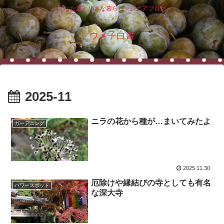
小さなお庭と小さな暮らし～シニアブログ～
ウメ子白書
2025-11
ニラの花から種が…まいてみたよ
ガーデニング
2025.11.30
厄除けや縁結びの寺としても有名
パワースポット
な深大寺