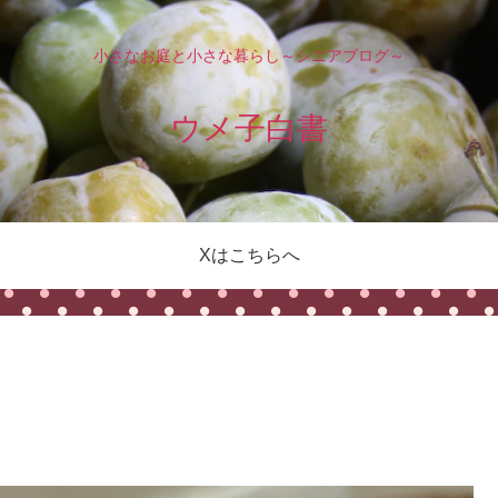
小さなお庭と小さな暮らし～シニアブログ～
ウメ子白書
Xはこちらへ