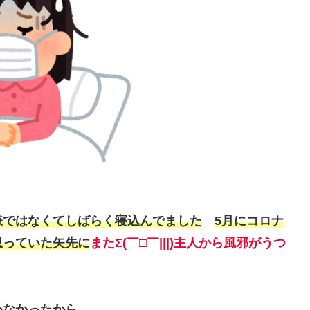
嫌ではなくてしばらく寝込んでました
5月にコロナ
思っていた矢先に
またΣ(￣□￣|||)主人から風邪がうつ
わなかったから…