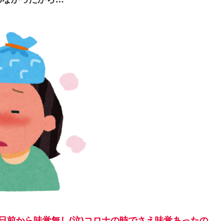
日前から味覚無し(泣)コロナの時でさえ味覚あったの