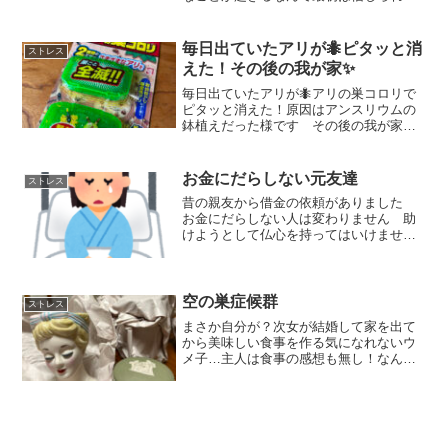
せんでした 皆さんもお気をつけてくだ
さい
毎日出ていたアリが🐜ピタッと消
ストレス
えた！その後の我が家✨
毎日出ていたアリが🐜アリの巣コロリで
ピタッと消えた！原因はアンスリウムの
鉢植えだった様です その後の我が家の
リビングは快適な癒し空間に戻りました
よぉ～✨
お金にだらしない元友達
ストレス
昔の親友から借金の依頼がありました
お金にだらしない人は変わりません 助
けようとして仏心を持ってはいけません
こちらが傷つくだけなので関わらないよ
うにしましょう
空の巣症候群
ストレス
まさか自分が？次女が結婚して家を出て
から美味しい食事を作る気になれないウ
メ子…主人は食事の感想も無し！なんと
作り甲斐もない(*´Д｀)いつまで続く空の
巣症候群