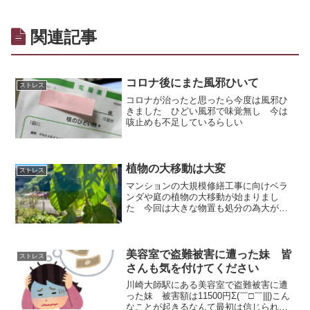
関連記事
コロナ後にまた風邪ひいて
ストレス
コロナが治ったと思ったら今度は風邪ひ
きました ひどい風邪で味覚無し 今は
咳止めも不足しているらしい
植物の大移動は大変
ストレス
マンションの大規模修繕工事に向けベラ
ンダや庭の植物の大移動が始まりまし
た 今回は大きな物置も処分の為大がか
りです 大切にしていたローズマリーが
枯れてショックな事もありましたよぉ…
泣 これが来年の2月まで続くとは
美容室で盗難被害に遭った妹 皆
ストレス
さんも気を付けてください
川崎大師駅にある美容室で盗難被害に遭
った妹 被害額は11500円Σ(￣□￣|||)こん
なことが起きるなんて最初は信じられま