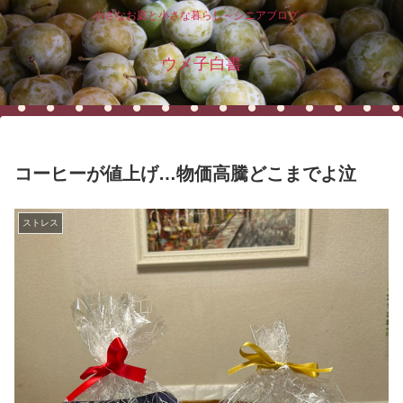
小さなお庭と小さな暮らし～シニアブログ～
ウメ子白書
コーヒーが値上げ…物価高騰どこまでよ泣
ストレス