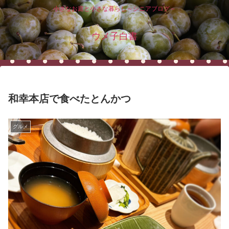
小さなお庭と小さな暮らし～シニアブログ～
ウメ子白書
和幸本店で食べたとんかつ
グルメ