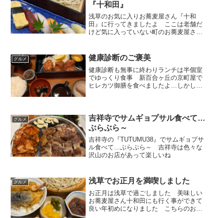
『十和田』
浅草のお気に入りお蕎麦屋さん『十和
田』に行ってきましたよ ここは老舗だ
けど気に入っていない町のお蕎麦屋さん
で蕎麦が本当に美味しいんです
健康診断のご褒美
グルメ
健康診断も無事に終わりランチは半個室
でゆっくり食事 新百合ヶ丘の京町屋で
ヒレカツ御膳を食べましたよ…しかし、
ステルス値上げでカツが小さくなってい
ました（泣）
吉祥寺でサムギョプサル食べて…
グルメ
ぶらぶら～
吉祥寺の『TUTUMU38』でサムギョプサ
ル食べて…ぶらぶら～ 吉祥寺は色々な
沢山のお店があって楽しいね
浅草でお正月を満喫しました
グルメ
お正月は浅草で過ごしました 美味しい
お蕎麦屋さん十和田にも行く事ができて
良い年初めになりました こちらのお店
の天ぷらは衣が薄くてサクサクで美味～