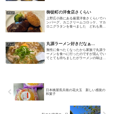
御徒町の洋食店さくらい
グルメ
上野広小路にある厳選洋食さくらいでハ
ンバーグ、カニクリームコロッケ、マカ
ロニグラタンを食べました どれも美味
しかった
丸源ラーメン好きだなぁ…
グルメ
無性に食べたくなったから家族で丸源ラ
ーメンを食べに行ったのですが混んでい
てとても待ちましたがラーメンの味は最
高でしたよ 糖質オフの麵もあるんで
す デザートにソフトクリームも食べち
ゃいました
日本橋屋長兵衛の花火玉 新しい感覚の
和菓子