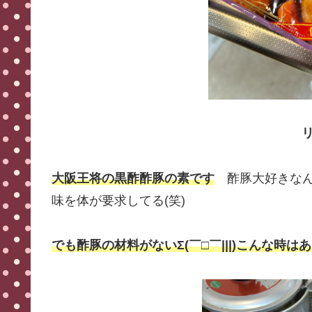
大阪王将の黒酢酢豚の素です
酢豚大好きなんで
味を体が要求してる(笑)
でも酢豚の材料がないΣ(￣□￣|||)こんな時