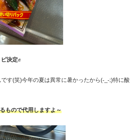
リピ決定
✊
す(笑)今年の夏は異常に暑かったから(-_-;)特に酸
はあるもので代用しますよ～