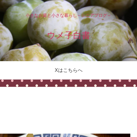
小さなお庭と小さな暮らし～シニアブログ～
ウメ子白書
Xはこちらへ