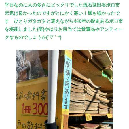
平日なのに人の多さにビックリでした流石世田谷ボロ市
天気は良かったのですがとにかく寒い！風も強かったで
す ひとりガタガタと震えながら
440年の歴史あるボロ市
を堪能しました(笑)やはりお目当ては骨董品やアンティー
クなものでしょうか(´▽｀*)