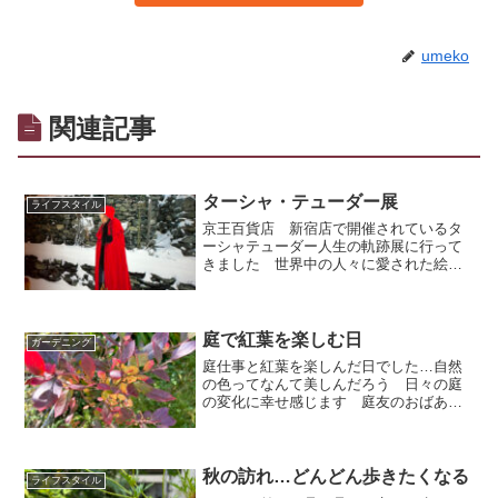
umeko
関連記事
ターシャ・テューダー展
ライフスタイル
京王百貨店 新宿店で開催されているタ
ーシャテューダー人生の軌跡展に行って
きました 世界中の人々に愛された絵本
作家でもあり園芸家でもあったターシャ
が描いた絵、作ったもの、着ていたドレ
ス、メモ紙等々の展示品を楽しんで見て
きましたよ
庭で紅葉を楽しむ日
ガーデニング
庭仕事と紅葉を楽しんだ日でした…自然
の色ってなんて美しんだろう 日々の庭
の変化に幸せ感じます 庭友のおばあち
ゃんから家庭菜園で育てた野菜を頂いて
夕食で頂きました 新鮮な野菜って本当
に美味しいです
秋の訪れ…どんどん歩きたくなる
ライフスタイル