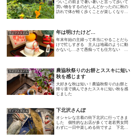
ついこの前まで暑い暑いと言って歩いて
買い物をするのがしんどかったのに秋の
訪れで体が軽く歩くことが楽しくなりま
した それは道の途中で見つけたこの時
期に咲いている花々…一年中秋ならよい
のになぁ…と思うウメ子です
年は明けたけど…
ライフスタイル
年末年始の主婦って本当にやることだら
けで忙しすぎる 主人は地蔵のように動
かないし…さて愚痴っても仕方ない 二
日の日はお正月料理に飽きて丸源ラーメ
ン食べてきましたよぉ～
農協秋祭りのお餅とススキに短い
ライフスタイル
秋を感じます
大好きな秋は短い！農協秋祭りのお餅と
帰り道で摘んできたススキに短い秋を感
じました
下北沢さんぽ
ライフスタイル
オシャレな古着の街下北沢に行ってきま
した 個性的なお店が多くて老若男女問
わずに一日中楽しめる街ですよ 下北沢
に行ったら必ず行く店があります コス
メアウトレット『セルレ』良い商品が