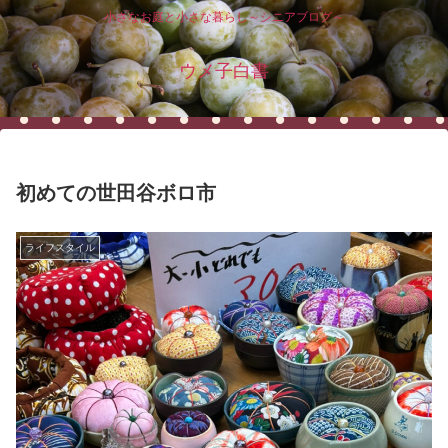
小さなお庭と小さな暮らし～シニアブログ～
ウメ子白書
初めての世田谷ボロ市
ライフスタイル