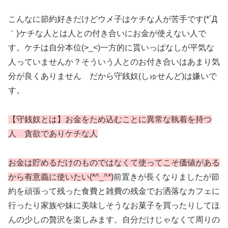
こんなに節約好きだけどウメ子はケチな人が苦手です(*´Д
｀)ケチな人とは人との付き合いにお金が使えない人で
す。ケチは自分本位(>_<)一方的に貰いっぱなしが平気な
人っていませんか？そういう人とのお付き合いはあまり気
分が良くありません だから守銭奴(しゅせんど)は嫌いで
す。
【守銭奴とは】お金をため込むことに異常な執着を持つ
人 貪欲でありケチな人
お金は貯めるだけのものではなくて使ってこそ価値がある
から有意義に使いたい(*^_^*)
前置きが長くなりましたが節
約を頑張って残った食費と雑費の残金でお洒落なカフェに
行ったり家族や妹に美味しそうなお菓子を買ったりしてほ
んの少しの贅沢を楽しみます。自分だけじゃなくて周りの