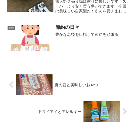
無人野菜売り場は家計に優しいです ス
ーパーより安く買う事ができます 今回
は美味しい自家製たくあんを買えました
よ(´▽｀*)ラッキーでした
節約の日々
節約
豊かな老後を目指して節約を頑張る
夏の庭と美味しいおやつ
ドライアイとアレルギー