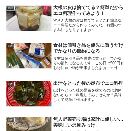
大根の皮は捨ててる？簡単だから
節約
エコ料理作ってみよう！
皆さん大根の皮は捨ててる？これ簡単な
エコ料理だから作ってみてね お酒のつ
まみにもなりますよぉ～
食材は値引き品を優先に買うだけ
節約
でかなりの節約になる
食材は値引き品を優先に買うだけでかな
りの節約になるんです この日は500円も
お得に買い物が出来ましたよぉ～✨日々
の節約を楽しく頑張りましょう
出汁をとった後の昆布でエコ料理
節約
出汁をとった後の昆布を捨てるのは勿体
ないからエコ料理してみませんか？美味
しくて簡単に作れますよ
無人野菜売り場は家計に優しい…
節約
美味しい沢庵みっけ