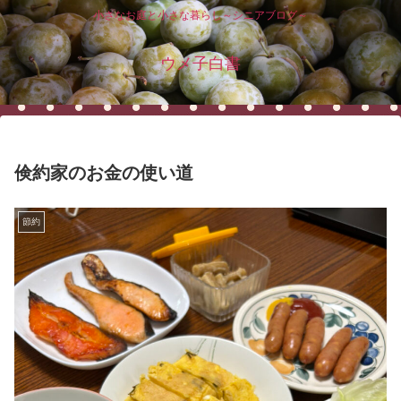
小さなお庭と小さな暮らし～シニアブログ～
ウメ子白書
倹約家のお金の使い道
節約