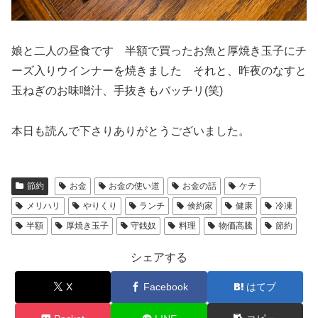
娘と二人の昼食です 半額で買ったお魚と厚焼き玉子にチ
ーズ入りウインナーを焼きました それと、昨夜のなすと
玉ねぎのお味噌汁、手抜きもバッチリ(笑)
本日も読んで下さりありがとうございました。
節約
お金
お金の使い道
お金の話
ケチ
メリハリ
やりくり
ランチ
倹約家
健康
冷凍
半額
厚焼き玉子
守銭奴
料理
物価高騰
節約
シェアする
X
Facebook
はてブ