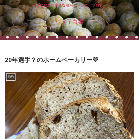
小さなお庭と小さな暮らし～シニアブログ～
ウメ子白書
20年選手？のホームベーカリー💛
節約