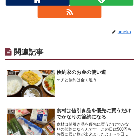
umeko
関連記事
倹約家のお金の使い道
節約
ケチと倹約は全く違う
食材は値引き品を優先に買うだけ
節約
でかなりの節約になる
食材は値引き品を優先に買うだけでかな
りの節約になるんです この日は500円も
お得に買い物が出来ましたよぉ～✨日々