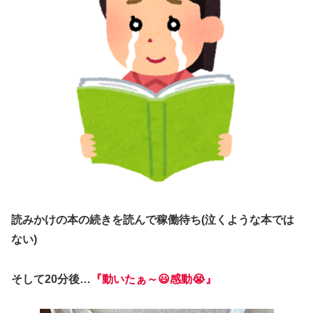
読みかけの本の続きを読んで稼働待ち(泣くような本では
ない)
そして20分後…
『動いたぁ～😃
感動😭
』