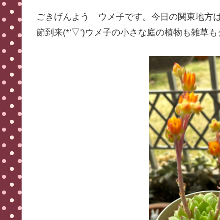
ごきげんよう ウメ子です。今日の関東地方
節到来(*’▽’)ウメ子の小さな庭の植物も雑草