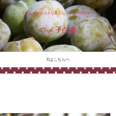
小さなお庭と小さな暮らし～シニアブログ～
ウメ子白書
Xはこちらへ