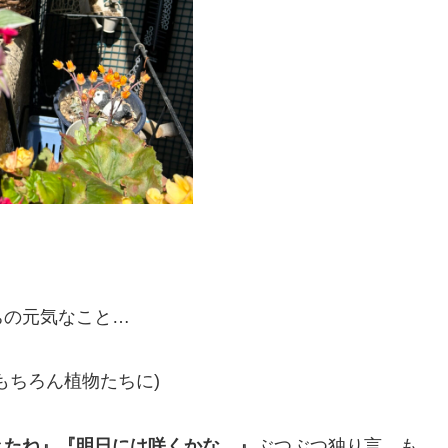
ちの元気なこと…
もちろん植物たちに)
きたね』『明日には咲くかな…』
ぶつぶつ独り言…も