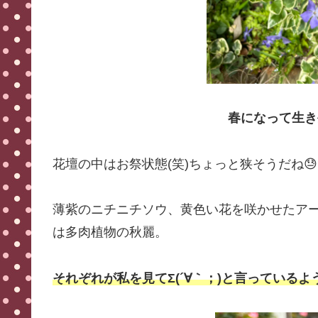
春になって生き
花壇の中はお祭状態(笑)ちょっと狭そうだね😓
薄紫のニチニチソウ、黄色い花を咲かせたア
は多肉植物の秋麗。
それぞれが私を見てΣ(´∀｀；)と言っているよ