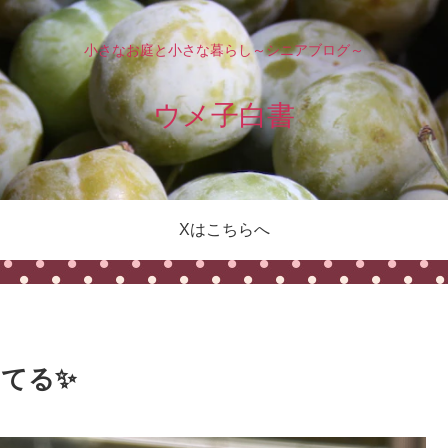
小さなお庭と小さな暮らし～シニアブログ～
ウメ子白書
Xはこちらへ
てる✨