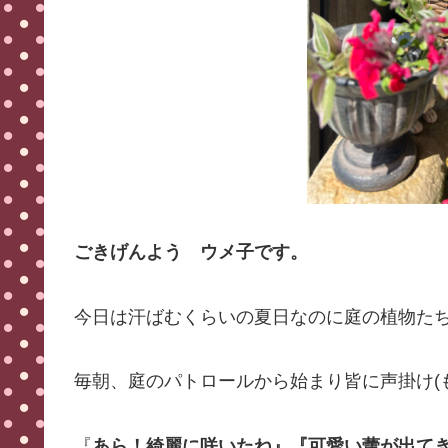
ごきげんよう ウメ子です。
今日は汗ばむくらいの夏日なのに庭の植物た
毎朝、庭のパトロールから始まり皆に声掛け(
『
あら！綺麗に咲いたね』『可愛い蕾が出て