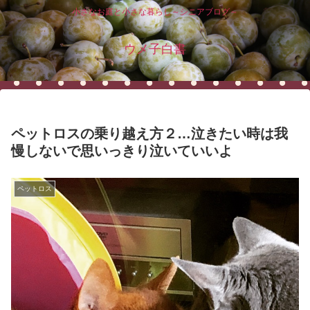
小さなお庭と小さな暮らし～シニアブログ～
ウメ子白書
ペットロスの乗り越え方２…泣きたい時は我
慢しないで思いっきり泣いていいよ
ペットロス