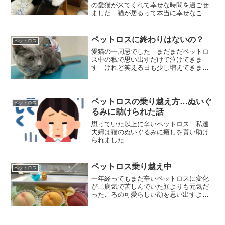
の愛猫が来てくれて幸せな時間を過ごせ
ました 猫が居るって本当に幸せなこ
と ペットロスはまだまだ続くと思うけ
れど頑張って乗り越えていこうと思いま
す
ペットロスに終わりはないの？
ペットロス
愛猫の一周忌でした まだまだペットロ
ス中の私で思い出すだけで泣けてきま
す けれど笑える日も少し増えてきまし
た ママは頑張って生きていくからね夢
でもいいから逢いに来てね
ペットロスの乗り越え方…ぬいぐ
ペットロス
るみに助けられた話
思っていた以上に辛いペットロス 私達
夫婦は猫のぬいぐるみに癒しを貰い助け
られました
ペットロス乗り越え中
ペットロス
一年経ってもまだ辛いペットロスに変化
が…病気で苦しんでいた顔よりも元気だ
ったころの可愛らしい顔を思い出すよう
になりました 時間薬がきいたのです(´▽
｀*)