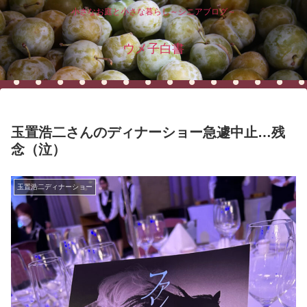
小さなお庭と小さな暮らし～シニアブログ～
ウメ子白書
玉置浩二さんのディナーショー急遽中止…残
念（泣）
玉置浩二ディナーショー