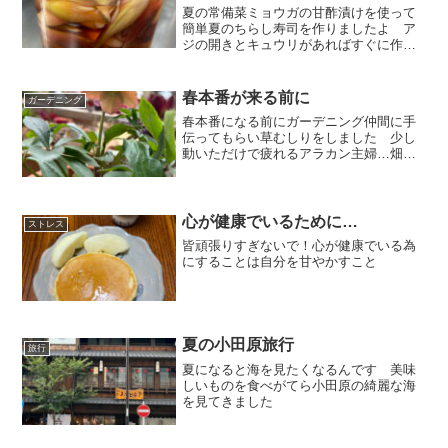
夏の常備菜ミョウガの甘酢漬けを使って
簡単夏のちらし寿司を作りましたよ ア
ジの開きとキュウリがあればすぐに作れ
るんです
春本番が来る前に
ガーデニング
春本番になる前にガーデニング仲間に手
伝ってもらい草むしりをしました 少し
動いただけで疲れるアラカン主婦…畑で
育てたカブもいただきまして友達に感謝
です いつもありがとう
心が健康でいるために…
ストレス
皆頑張りすぎないで！心が健康でいる為
にすることは自分を甘やかすこと
夏の小田原旅行
旅行
夏になると海を見たくなるんです 美味
しいものを食べがてら小田原の綺麗な海
を見てきました