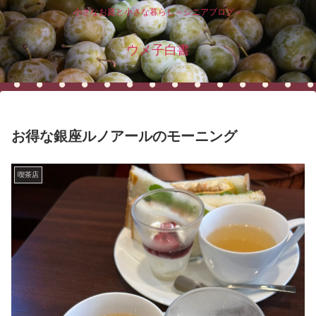
小さなお庭と小さな暮らし～シニアブログ～
ウメ子白書
お得な銀座ルノアールのモーニング
喫茶店