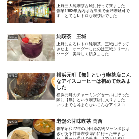
上野三大純喫茶古城に行って来ました
創業1963年店内は西洋風で全席喫煙可で
す とてもレトロな喫茶店でした
純喫茶 王城
喫茶店
上野にあるレトロ純喫茶、王城に行って
きたよ オーダーしたのは王城クリーム
ソーダ 美味しく頂きました
横浜元町【無】という喫茶店こん
喫茶店
なアイスコーヒーは初めて飲みま
した
横浜元町のチャーミングセールに行った
際に【無】という喫茶店に入りました
いつまでも薄まらないこんなアイスコー
ヒーは初めて飲みました
老舗の甘味喫茶 岡西
喫茶店
創業昭和22年の小田原名物ジャンボおは
ぎがある甘味喫茶岡西に行った来まし
た 思った通りの美味しさでおはぎは上