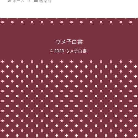
ホーム
喫茶店
ウメ子白書
© 2023 ウメ子白書.