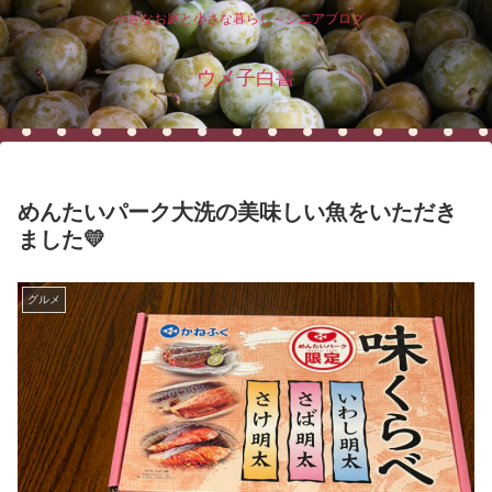
小さなお庭と小さな暮らし～シニアブログ～
ウメ子白書
めんたいパーク大洗の美味しい魚をいただき
ました💛
グルメ