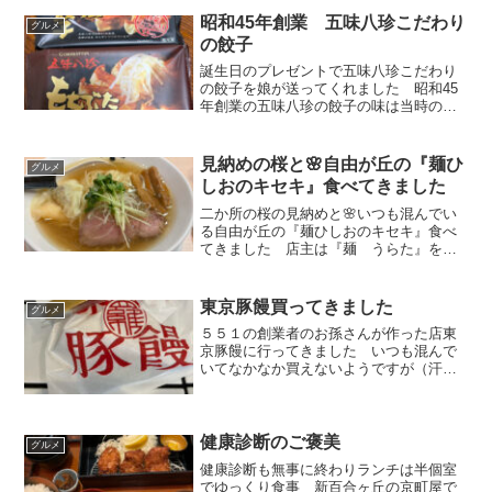
昭和45年創業 五味八珍こだわり
グルメ
の餃子
誕生日のプレゼントで五味八珍こだわり
の餃子を娘が送ってくれました 昭和45
年創業の五味八珍の餃子の味は当時のま
まだそうです とっても美味しかった👍
見納めの桜と🌸自由が丘の『麺ひ
グルメ
しおのキセキ』食べてきました
二か所の桜の見納めと🌸いつも混んでい
る自由が丘の『麺ひしおのキセキ』食べ
てきました 店主は『麺 うらた』を手
掛ける浦田直人氏 とっても美味しいラ
ーメンでした
東京豚饅買ってきました
グルメ
５５１の創業者のお孫さんが作った店東
京豚饅に行ってきました いつも混んで
いてなかなか買えないようですが（汗）
ふわふわの豚饅とても美味しかったで
す 庭に野鳥がきましたよもう春は近い
かも…
健康診断のご褒美
グルメ
健康診断も無事に終わりランチは半個室
でゆっくり食事 新百合ヶ丘の京町屋で