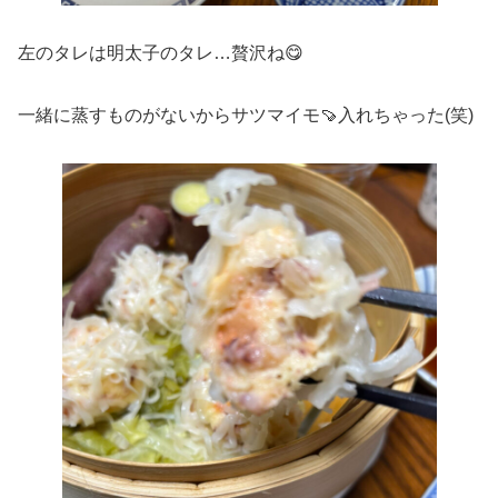
左のタレは明太子のタレ…贅沢ね😋
一緒に蒸すものがないからサツマイモ🍠入れちゃった(笑)