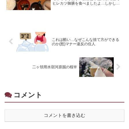
ヒレカツ御膳を食べましたよ…しかし、
ステルス値上げでカツが小さくなってい
ました（泣）
これは酷い…なぜこんな捨て方ができる
のか(怒)マナー違反の住人
二ヶ領用水宿河原掘の桜🌸
コメント
コメントを書き込む