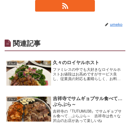
umeko
関連記事
久々のロイヤルホスト
グルメ
ファミレスの中でも大好きなロイヤルホ
ストお値段はお高めですがサービス良
し、従業員の対応も素晴らしく、お料理
も美味しいです 今回はアンガスサーロ
インステーキと秋らしいデザートを食べ
てきました
吉祥寺でサムギョプサル食べて…
グルメ
ぶらぶら～
吉祥寺の『TUTUMU38』でサムギョプサ
ル食べて…ぶらぶら～ 吉祥寺は色々な
沢山のお店があって楽しいね