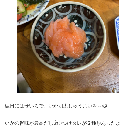
翌日にはせいろで、いか明太しゅうまいを～😋
いかの旨味が最高だし👍✨つけタレが２種類あったよ