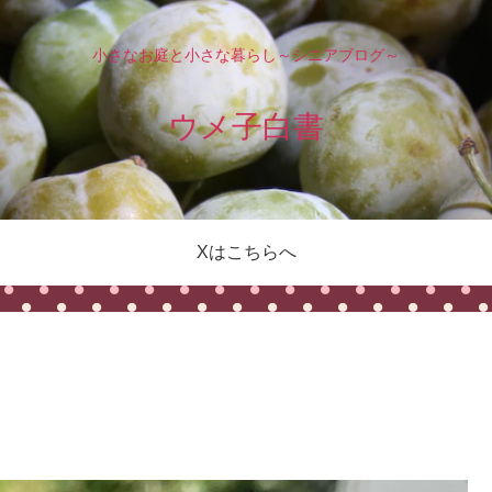
小さなお庭と小さな暮らし～シニアブログ～
ウメ子白書
Xはこちらへ