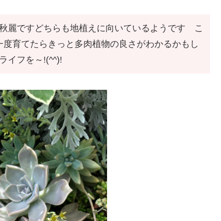
秋麗ですどちらも地植えに向いているようです こ
’)一度育てたらきっと多肉植物の良さがわかるかもし
フを～!(^^)!