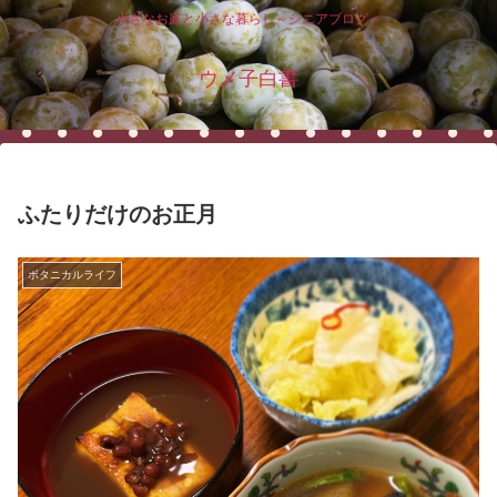
小さなお庭と小さな暮らし～シニアブログ～
ウメ子白書
ふたりだけのお正月
ボタニカルライフ