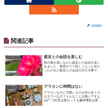
umeko
関連記事
庭友との会話を楽しむ
ガーデニング
秋の風を感じながら庭友との会話を楽し
みました 雨雲がでて怪しくなった空だ
ったけれど庭友との会話の方が大事で楽
しい… あっと言う間の時間ガーデニン
グしてて本当に良かった💛
アラカンに時間はない
ライフスタイル
アラカンなのに可愛いものを持ち歩くの
はタブーなの？そんなことは無いですよ
ね(*'▽')外見は変わっても趣味嗜好は変わ
らないものです アラカンには人の目を
気にしている時間はないから好きな物に