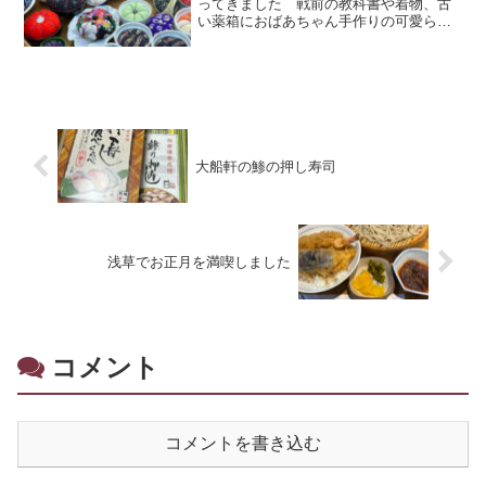
ってきました 戦前の教科書や着物、古
い薬箱におばあちゃん手作りの可愛らし
い針山…色々な古い物が沢山並んでまし
たよぉ～
大船軒の鯵の押し寿司
浅草でお正月を満喫しました
コメント
コメントを書き込む