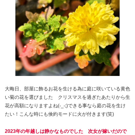
大晦日、部屋に飾るお花を生ける為に庭に咲いている黄色
い菊の花を選びました クリスマスを過ぎたあたりから生
花が高額になりますよね(-_-;)できる事なら庭の花を生け
たい！こんな時にも倹約モードに火が付きます(笑)
2023年の年越しは静かなものでした 次女が嫁いだので