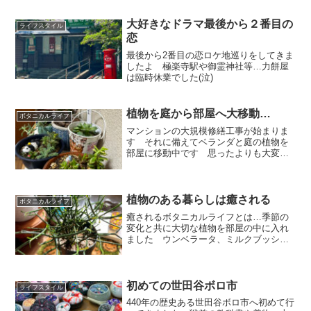
囲まれて好きに生きよう
大好きなドラマ最後から２番目の
ライフスタイル
恋
最後から2番目の恋ロケ地巡りをしてきま
したよ 極楽寺駅や御霊神社等…力餅屋
は臨時休業でした(泣)
植物を庭から部屋へ大移動…
ボタニカルライフ
マンションの大規模修繕工事が始まりま
す それに備えてベランダと庭の植物を
部屋に移動中です 思ったよりも大変だ
から今後は植物を増やし過ぎないように
しなくちゃね
植物のある暮らしは癒される
ボタニカルライフ
癒されるボタニカルライフとは…季節の
変化と共に大切な植物を部屋の中に入れ
ました ウンベラータ、ミルクブッシュ
などなどアンティークの花瓶も思い切っ
て使ってます
初めての世田谷ボロ市
ライフスタイル
440年の歴史ある世田谷ボロ市へ初めて行