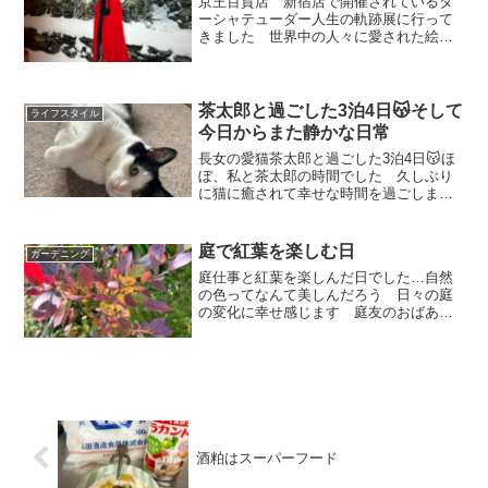
京王百貨店 新宿店で開催されているタ
ーシャテューダー人生の軌跡展に行って
きました 世界中の人々に愛された絵本
作家でもあり園芸家でもあったターシャ
が描いた絵、作ったもの、着ていたドレ
ス、メモ紙等々の展示品を楽しんで見て
きましたよ
茶太郎と過ごした3泊4日😽そして
ライフスタイル
今日からまた静かな日常
長女の愛猫茶太郎と過ごした3泊4日😽ほ
ぼ、私と茶太郎の時間でした 久しぶり
に猫に癒されて幸せな時間を過ごしまし
たよ そしてみんなは帰っていった…今
日からまた静かな日常です
庭で紅葉を楽しむ日
ガーデニング
庭仕事と紅葉を楽しんだ日でした…自然
の色ってなんて美しんだろう 日々の庭
の変化に幸せ感じます 庭友のおばあち
ゃんから家庭菜園で育てた野菜を頂いて
夕食で頂きました 新鮮な野菜って本当
に美味しいです
酒粕はスーパーフード