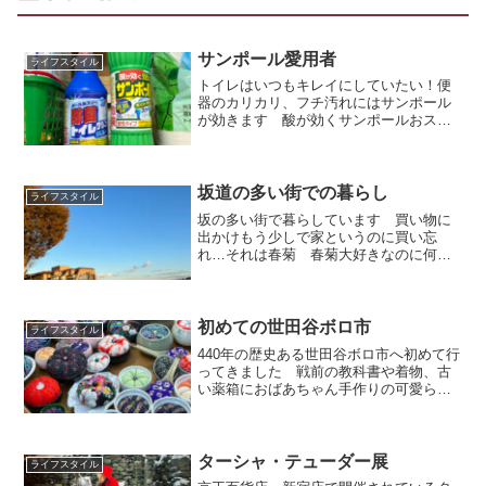
サンポール愛用者
ライフスタイル
トイレはいつもキレイにしていたい！便
器のカリカリ、フチ汚れにはサンポール
が効きます 酸が効くサンポールおスス
メですよ
坂道の多い街での暮らし
ライフスタイル
坂の多い街で暮らしています 買い物に
出かけもう少しで家というのに買い忘
れ…それは春菊 春菊大好きなのに何で
忘れた？ お隣さんが家庭菜園をしてい
るので春菊をおすそ分け(*^。^*)してもら
い助けてもらいましたお隣さんに感謝で
す
初めての世田谷ボロ市
ライフスタイル
440年の歴史ある世田谷ボロ市へ初めて行
ってきました 戦前の教科書や着物、古
い薬箱におばあちゃん手作りの可愛らし
い針山…色々な古い物が沢山並んでまし
たよぉ～
ターシャ・テューダー展
ライフスタイル