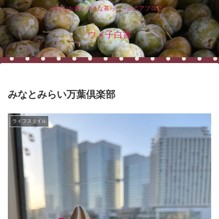
小さなお庭と小さな暮らし～シニアブログ～
ウメ子白書
みなとみらい万葉倶楽部
ライフスタイル