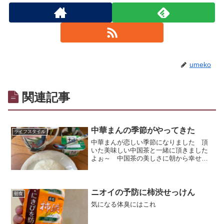
umeko
関連記事
中華まんの季節がやってきた
ライフスタイル
中華まんが恋しい季節になりました 頂
いた美味しい中国茶と一緒に頂きました
よぉ～ 中国茶の美しさに朝から幸せ感
じました 中国茶と中華まんの相性は抜
群！そしてヨーグルトの中で一番好きな
のは明治北海道『十勝』ミルキーで美味
しいです
ニオイの予防に柿渋せっけん
朝食
気になる体臭にはこれ