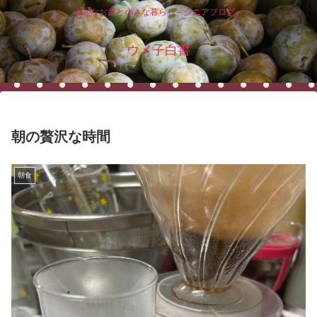
小さなお庭と小さな暮らし～シニアブログ～
ウメ子白書
朝の贅沢な時間
朝食