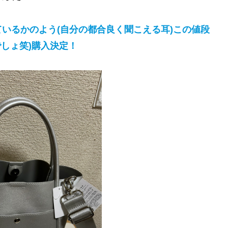
いるかのよう(自分の都合良く聞こえる耳)この値段
しょ笑)購入決定！