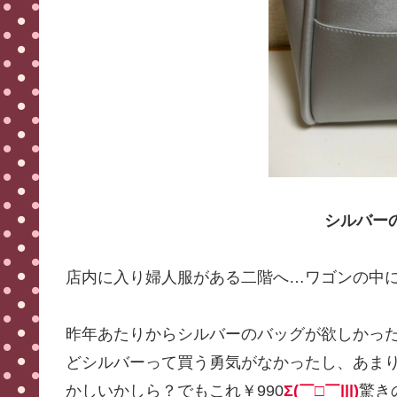
シルバー
店内に入り婦人服がある二階へ…ワゴンの中に
昨年あたりからシルバーのバッグが欲しかっ
どシルバーって買う勇気がなかったし、あま
かしいかしら？でもこれ￥990
Σ(￣□￣|||)
驚き