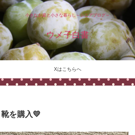
小さなお庭と小さな暮らし～シニアブログ～
ウメ子白書
Xはこちらへ
靴を購入💛