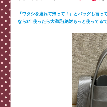
『ワタシを連れて帰って！』とバッグも言って
なら3年使ったら大満足(絶対もっと使ってるで