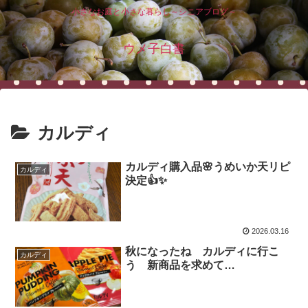
小さなお庭と小さな暮らし～シニアブログ～
ウメ子白書
カルディ
カルディ購入品🌸うめいか天リピ
カルディ
決定👍✨
2026.03.16
秋になったね カルディに行こ
カルディ
う 新商品を求めて…