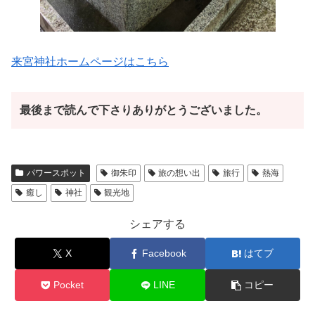
来宮神社ホームページはこちら
最後まで読んで下さりありがとうございました。
パワースポット
御朱印
旅の想い出
旅行
熱海
癒し
神社
観光地
シェアする
X
Facebook
はてブ
Pocket
LINE
コピー