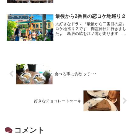
した泉龍木が祭られています 手土産も
沢山頂きましたいつもありがとう
最後から2番目の恋ロケ地巡り２
パワースポット
大好きなドラマ『最後から二番目の恋』
ロケ地巡り２です 御霊神社に行きまし
たよ 鳥居の脇を江ノ電が走ります パ
ワースポットとしても有名です
食べる事に貪欲って･･･
好きなチョコレートケーキ
コメント