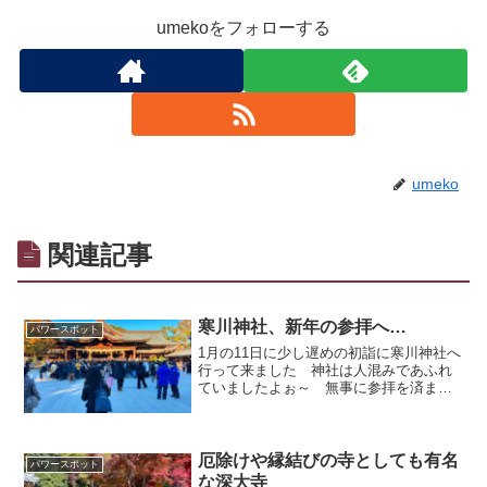
umekoをフォローする
umeko
関連記事
寒川神社、新年の参拝へ…
パワースポット
1月の11日に少し遅めの初詣に寒川神社へ
行って来ました 神社は人混みであふれ
ていましたよぉ～ 無事に参拝を済ませ
て帰りました 車窓から見た富士山が美
しかった
厄除けや縁結びの寺としても有名
パワースポット
な深大寺