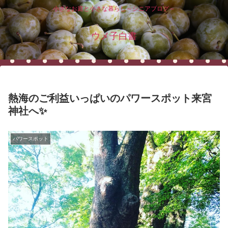
小さなお庭と小さな暮らし～シニアブログ～
ウメ子白書
熱海のご利益いっぱいのパワースポット来宮
神社へ✨
パワースポット