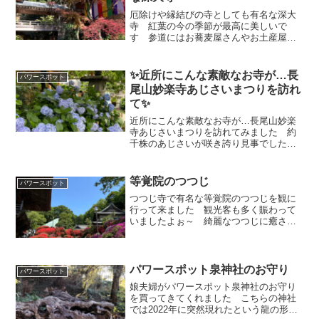
厄除けや縁結びの寺としても有名な深大
寺 紅葉の今の季節が最高に美しいで
す 参道にはお蕎麦屋さんやお土産屋さ
んもあり楽しめますよ
✨近所にこんな素敵なお寺が…長
パワースポット
尾山妙楽寺あじさいまつりを訪れ
て✨
近所にこんな素敵なお寺が…長尾山妙楽
寺あじさいまつりを訪れてみました 約
千株のあじさいが咲き誇り見事でした✨
地元の野菜、紫陽花、お菓子、おにぎ
り、和菓子などの販売もありました
等覚院のつつじ
パワースポット
つつじ寺で有名な等覚院のつつじを観に
行って来ました 観光客も多く賑わって
いましたよぉ～ 綺麗なつつじに癒され
た日でした
パワースポット泉神社のお守り
パワースポット
娘夫婦がパワースポット泉神社のお守り
を買ってきてくれました こちらの神社
では2022年に突然現れたという龍の形を