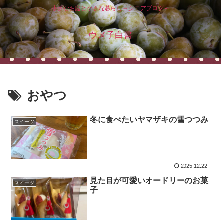
小さなお庭と小さな暮らし～シニアブログ～
ウメ子白書
おやつ
冬に食べたいヤマザキの雪つつみ
スイーツ
2025.12.22
見た目が可愛いオードリーのお菓
スイーツ
子