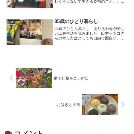
しく考えないで生きる姿勢のこと。』と
てもためになる一冊でした
85歳のひとり暮らし
読書
85歳のひとり暮らし ありあわせが楽し
い工夫生活を読みました 田村セツコさ
んの考え方はとっても自由で面白い。年
をとるってあたり前のこと、多少のこと
は『あらま。びっくり』の精神で老いて
いこう💛
庭で紅葉を楽しむ日
おはぎと大福
コメント