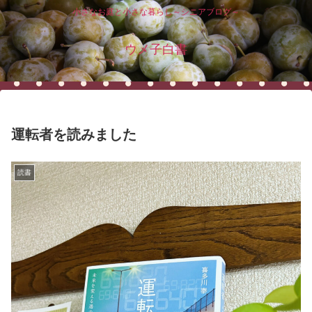
小さなお庭と小さな暮らし～シニアブログ～
ウメ子白書
運転者を読みました
読書