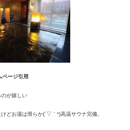
ムページ引用
るのが嬉しい
どお湯は滑らか(´▽｀*)高温サウナ完備。