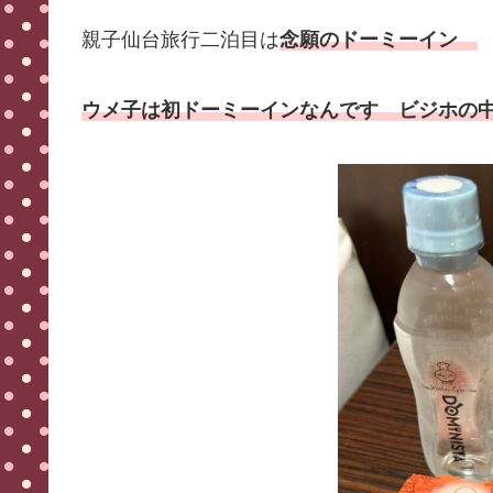
親子仙台旅行二泊目は
念願のドーミーイン
ウメ子は初ドーミーインなんです ビジホの