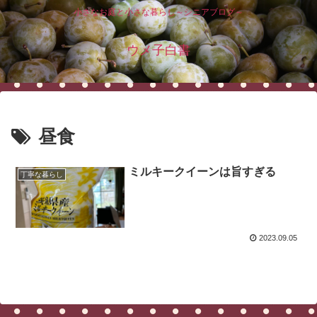
小さなお庭と小さな暮らし～シニアブログ～
ウメ子白書
昼食
ミルキークイーンは旨すぎる
丁寧な暮らし
2023.09.05