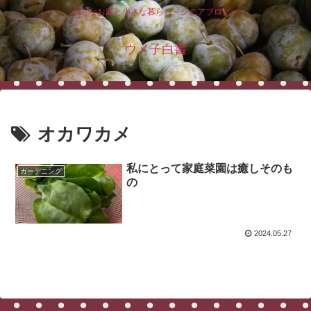
小さなお庭と小さな暮らし～シニアブログ～
ウメ子白書
オカワカメ
私にとって家庭菜園は癒しそのも
ガーデニング
の
2024.05.27