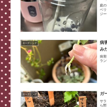
庭の
ベリ
ジー
病
ガーデニング
みた
病害
ラン
ガ
ガーデニング
サラ
ら野