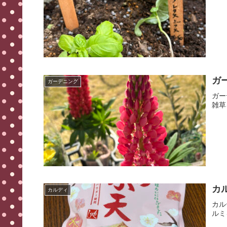
ガ
ガーデニング
ガー
雑草
カ
カルディ
カル
ルミ