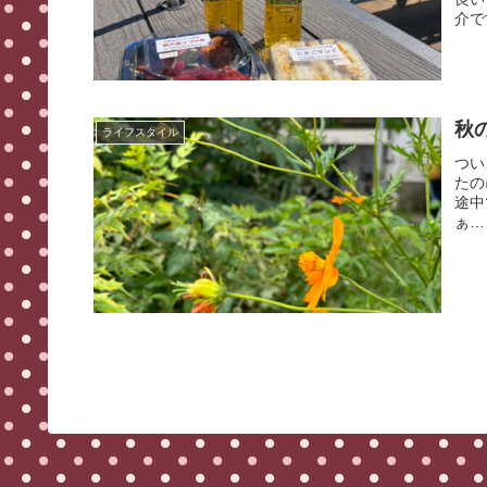
介で
秋
ライフスタイル
つい
たの
途中
ぁ…