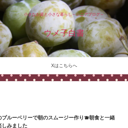
小さなお庭と小さな暮らし～シニアブログ～
ウメ子白書
Xはこちらへ
のブルーベリーで朝のスムージー作り🫐朝食と一緒
楽しみました