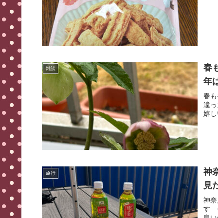
春
雑談
年
春も
違っ
嬉し
神
旅行
見
神奈
す 
良い