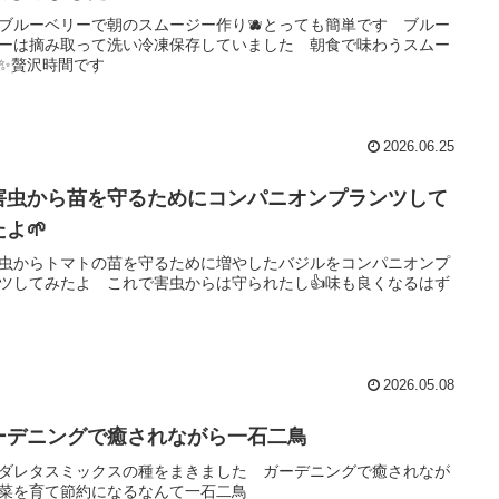
ブルーベリーで朝のスムージー作り🫐とっても簡単です ブルー
ーは摘み取って洗い冷凍保存していました 朝食で味わうスムー
✨贅沢時間です
2026.06.25
害虫から苗を守るためにコンパニオンプランツして
よ🌱
虫からトマトの苗を守るために増やしたバジルをコンパニオンプ
ツしてみたよ これで害虫からは守られたし👍味も良くなるはず
2026.05.08
ーデニングで癒されながら一石二鳥
ダレタスミックスの種をまきました ガーデニングで癒されなが
菜を育て節約になるなんて一石二鳥