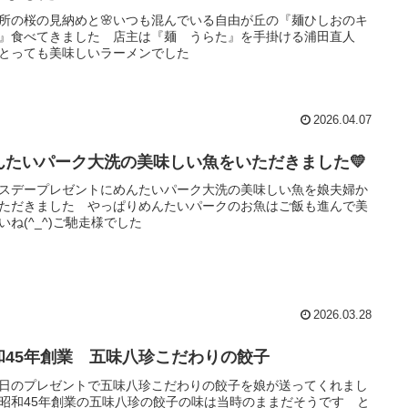
所の桜の見納めと🌸いつも混んでいる自由が丘の『麺ひしおのキ
』食べてきました 店主は『麺 うらた』を手掛ける浦田直人
とっても美味しいラーメンでした
2026.04.07
んたいパーク大洗の美味しい魚をいただきました💛
スデープレゼントにめんたいパーク大洗の美味しい魚を娘夫婦か
ただきました やっぱりめんたいパークのお魚はご飯も進んで美
いね(^_^)ご馳走様でした
2026.03.28
和45年創業 五味八珍こだわりの餃子
日のプレゼントで五味八珍こだわりの餃子を娘が送ってくれまし
昭和45年創業の五味八珍の餃子の味は当時のままだそうです と