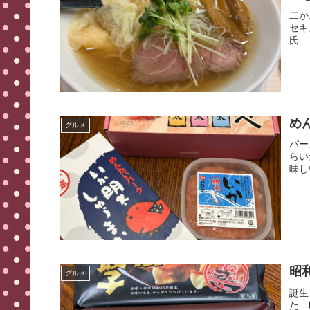
二か
セキ
氏 
め
グルメ
バー
らい
味し
昭
グルメ
誕生
た 