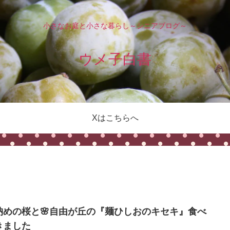
小さなお庭と小さな暮らし～シニアブログ～
ウメ子白書
Xはこちらへ
納めの桜と🌸自由が丘の『麺ひしおのキセキ』食べ
きました