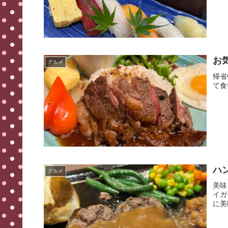
お
グルメ
帰省
て食
ハ
グルメ
美味
イガ
に美