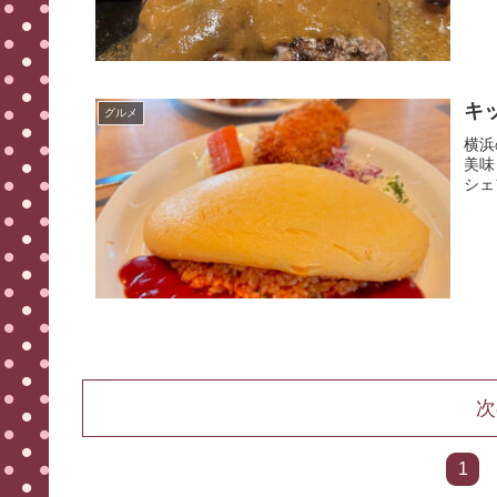
キ
グルメ
横浜
美味
シェ
次
1