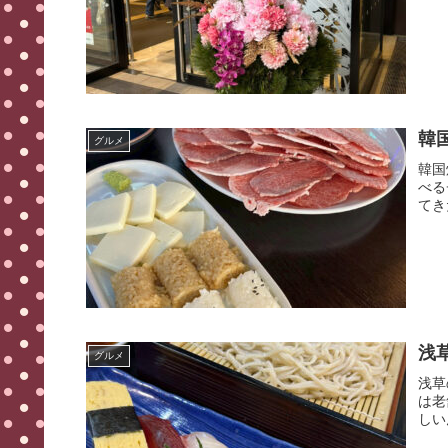
韓
グルメ
韓国
べる
てき
浅
グルメ
浅草
は老
しい