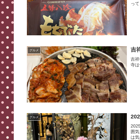
って
吉
グルメ
吉祥
寺は
2
グルメ
20
囲気
は気