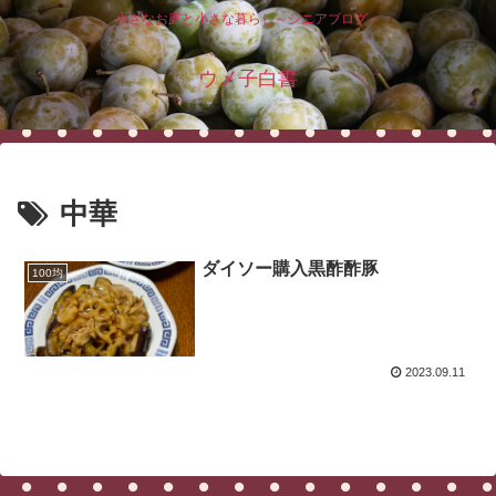
小さなお庭と小さな暮らし～シニアブログ～
ウメ子白書
中華
ダイソー購入黒酢酢豚
100均
2023.09.11