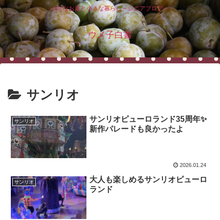
小さなお庭と小さな暮らし～シニアブログ～
ウメ子白書
サンリオ
サンリオピューロランド35周年✨
サンリオ
新作パレードも良かったよ
2026.01.24
大人も楽しめるサンリオピューロ
サンリオ
ランド